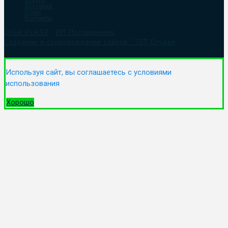
Услуги
Доставка
О нас
Контакты
DIGA:PLAST
|
ИП Половинкина
| г.Москва
Создание и сопровождение сайтов :
757 Студия
Используя сайт, вы соглашаетесь с условиями
использования
Хорошо